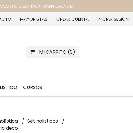
 DESCUENTO EFECTIVO/TRANSFERENCIA
ACTO
MAYORISTAS
CREAR CUENTA
INICIAR SESIÓN
MI CARRITO
(
0
)
LISTICO
CURSOS
olística
Set holisticos
ia deco