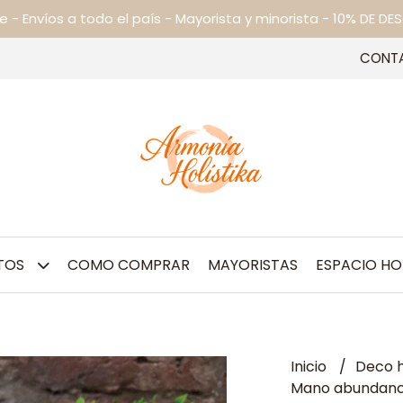
ne - Envíos a todo el país - Mayorista y minorista - 10% DE
CONT
TOS
COMO COMPRAR
MAYORISTAS
ESPACIO HO
Inicio
Deco h
Mano abundanc