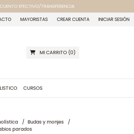
 DESCUENTO EFECTIVO/TRANSFERENCIA
ACTO
MAYORISTAS
CREAR CUENTA
INICIAR SESIÓN
MI CARRITO
(
0
)
LISTICO
CURSOS
olística
Budas y monjes
abios parados