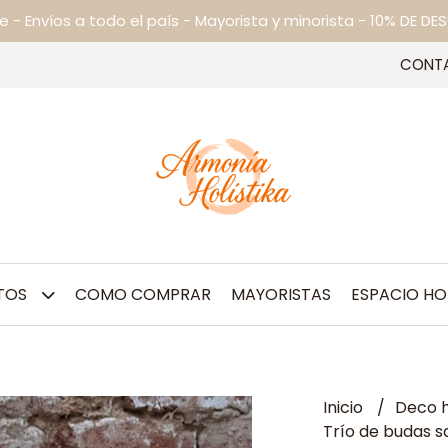
ne - Envíos a todo el país - Mayorista y minorista - 10% DE
CONT
TOS
COMO COMPRAR
MAYORISTAS
ESPACIO HO
Inicio
Deco h
Trío de budas s