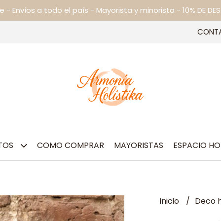
ne - Envíos a todo el país - Mayorista y minorista - 10% DE
CONT
TOS
COMO COMPRAR
MAYORISTAS
ESPACIO HO
Inicio
Deco h