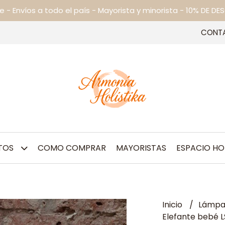
ne - Envíos a todo el país - Mayorista y minorista - 10% DE
CONT
TOS
COMO COMPRAR
MAYORISTAS
ESPACIO HO
Inicio
Lámpar
Elefante bebé L