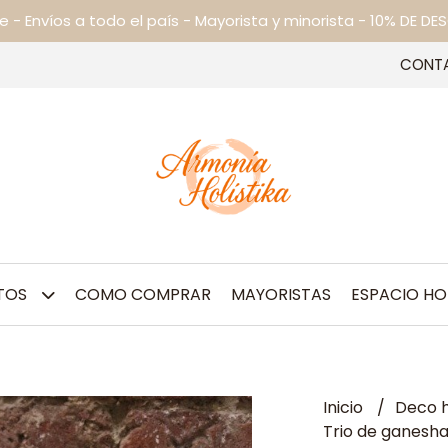
ne - Envíos a todo el país - Mayorista y minorista - 10% DE
CONT
TOS
COMO COMPRAR
MAYORISTAS
ESPACIO HO
Inicio
Deco h
Trio de ganesh