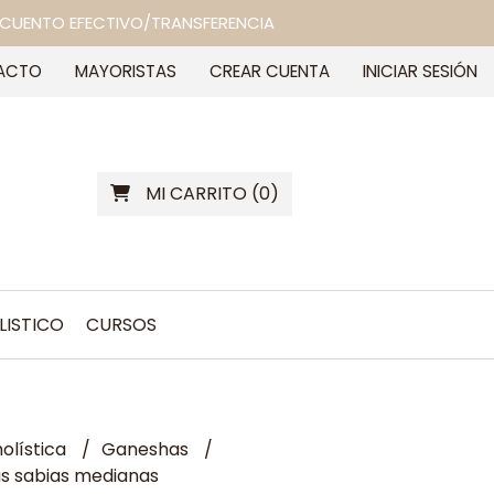
 DESCUENTO EFECTIVO/TRANSFERENCIA
ACTO
MAYORISTAS
CREAR CUENTA
INICIAR SESIÓN
MI CARRITO
(
0
)
LISTICO
CURSOS
olística
Ganeshas
as sabias medianas