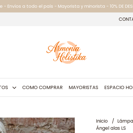
ne - Envíos a todo el país - Mayorista y minorista - 10% DE
CONT
TOS
COMO COMPRAR
MAYORISTAS
ESPACIO HO
Inicio
Lámpar
Ángel alas LS