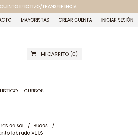
 DESCUENTO EFECTIVO/TRANSFERENCIA
ACTO
MAYORISTAS
CREAR CUENTA
INICIAR SESIÓN
MI CARRITO
(
0
)
LISTICO
CURSOS
as de sal
Budas
nto labrado XL LS