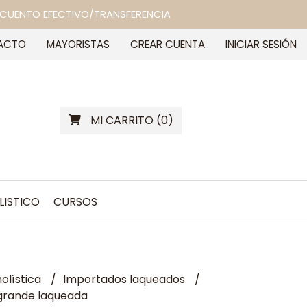
 DESCUENTO EFECTIVO/TRANSFERENCIA
ACTO
MAYORISTAS
CREAR CUENTA
INICIAR SESIÓN
MI CARRITO
(
0
)
LISTICO
CURSOS
olística
Importados laqueados
grande laqueada