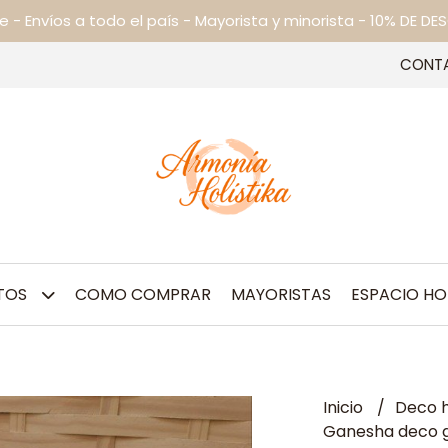
ne - Envíos a todo el país - Mayorista y minorista - 10% DE
CONT
TOS
COMO COMPRAR
MAYORISTAS
ESPACIO HO
Inicio
Deco h
Ganesha deco 