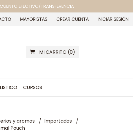
 DESCUENTO EFECTIVO/TRANSFERENCIA
ACTO
MAYORISTAS
CREAR CUENTA
INICIAR SESIÓN
MI CARRITO
(
0
)
LISTICO
CURSOS
erios y aromas
Importados
imal Pouch