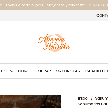
ne - Envíos a todo el país - Mayorista y minorista - 10% DE
CONT
TOS
COMO COMPRAR
MAYORISTAS
ESPACIO HO
Inicio
Sahum
Sahumerios Par