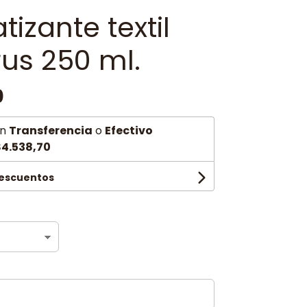
izante textil
us 250 ml.
0
n
Transferencia
o
Efectivo
4.538,70
descuentos